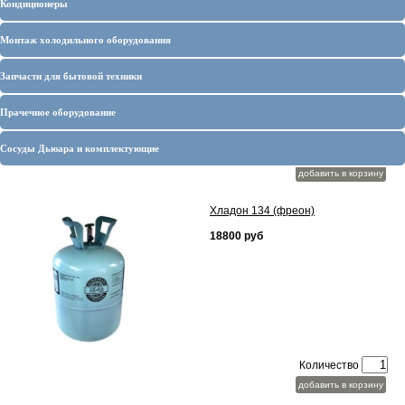
Кондиционеры
Китай фреон
16000 руб
Монтаж холодильного оборудования
Запчасти для бытовой техники
Прачечное оборудование
Сосуды Дьюара и комплектующие
Количество
добавить в корзину
Хладон 134 (фреон)
18800 руб
Количество
добавить в корзину