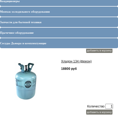
Кондиционеры
Китай фреон
16000 руб
Монтаж холодильного оборудования
Запчасти для бытовой техники
Прачечное оборудование
Сосуды Дьюара и комплектующие
Количество
добавить в корзину
Хладон 134 (фреон)
18800 руб
Количество
добавить в корзину