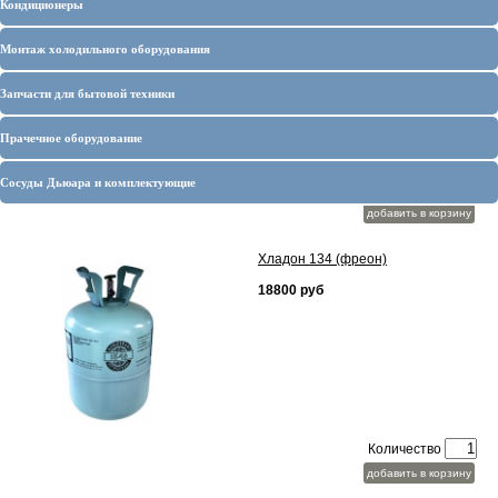
Кондиционеры
Китай фреон
16000 руб
Монтаж холодильного оборудования
Запчасти для бытовой техники
Прачечное оборудование
Сосуды Дьюара и комплектующие
Количество
добавить в корзину
Хладон 134 (фреон)
18800 руб
Количество
добавить в корзину