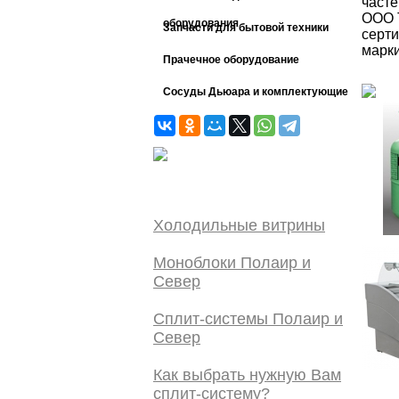
часте
ООО 
оборудования
Запчасти для бытовой техники
серт
марк
Прачечное оборудование
Сосуды Дьюара и комплектующие
Холодильные витрины
Моноблоки Полаир и
Север
Сплит-системы Полаир и
Север
Как выбрать нужную Вам
сплит-систему?