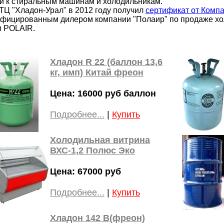
й к стиральным машинам и холодильникам.
ТЦ "Хладон-Урал"
в 2012 году получил
сертификат от Комп
ифицированным дилером компании "Полаир" по продаже хо
и POLAIR.
Хладон R 22 (баллон 13,6
кг, имп) Китай фреон
Цена: 16000 руб баллон
Подробнее...
|
Купить
Холодильная витрина
ВХС-1,2 Полюс Эко
Цена: 67000 руб
Подробнее...
|
Купить
Хладон 142 В(фреон)