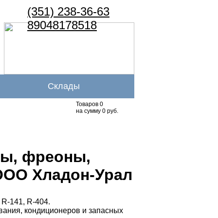
(351) 238-36-63
89048178518
Склады
Товаров 0
на сумму 0 руб.
ны, фреоны,
ООО Хладон-Урал
 R-141, R-404.
вания, кондиционеров и запасных