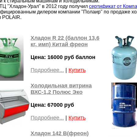
й к стиральным машинам и холодильникам.
ТЦ "Хладон-Урал"
в 2012 году получил
сертификат от Комп
ифицированным дилером компании "Полаир" по продаже хо
и POLAIR.
Хладон R 22 (баллон 13,6
кг, имп) Китай фреон
Цена: 16000 руб баллон
Подробнее...
|
Купить
Холодильная витрина
ВХС-1,2 Полюс Эко
Цена: 67000 руб
Подробнее...
|
Купить
Хладон 142 В(фреон)