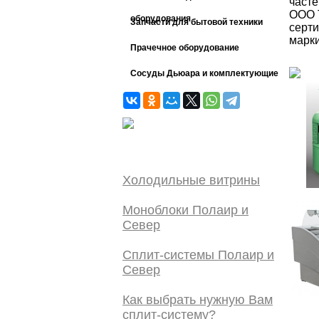
часте
ООО 
оборудования
Запчасти для бытовой техники
серт
марк
Прачечное оборудование
Сосуды Дьюара и комплектующие
Холодильные витрины
Моноблоки Полаир и
Север
Сплит-системы Полаир и
Север
Как выбрать нужную Вам
сплит-систему?