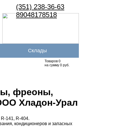
(351) 238-36-63
89048178518
Склады
Товаров 0
на сумму 0 руб.
ны, фреоны,
ООО Хладон-Урал
 R-141, R-404.
вания, кондиционеров и запасных