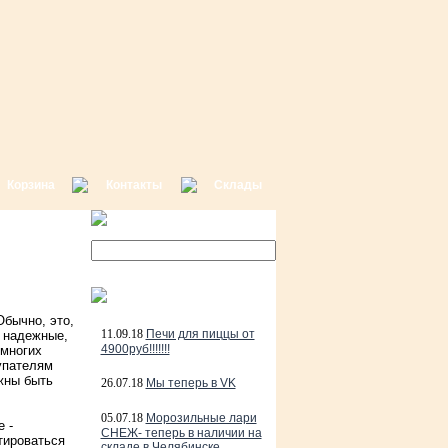
Корзина
Контакты
Склады
бычно, это,
11.09.18
Печи для пиццы от
о надежные,
4900руб!!!!!!!
 многих
упателям
жны быть
26.07.18
Мы теперь в VK
05.07.18
Морозильные лари
 -
СНЕЖ- теперь в наличии на
тироваться
складе в Челябинске