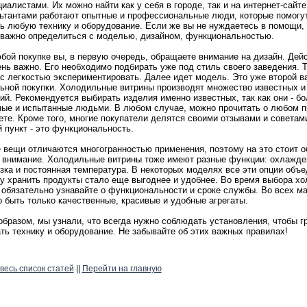
циалистами. Их можно найти как у себя в городе, так и на интернет-сайт
ьтантами работают опытные и профессиональные люди, которые помогу
ь любую технику и оборудование. Если же вы не нуждаетесь в помощи, 
 важно определиться с моделью, дизайном, функциональностью.
бой покупке вы, в первую очередь, обращаете внимание на дизайн. Дей
ень важно. Его необходимо подбирать уже под стиль своего заведения. Т
с легкостью экспериментировать. Далее идет модель. Это уже второй в
ьной покупки. Холодильные витрины производят множество известных и
ий. Рекомендуется выбирать изделия именно известных, так как они - бо
ые и испытанные людьми. В любом случае, можно прочитать о любом п
ете. Кроме того, многие покупатели делятся своими отзывами и советам
 пункт - это функциональность.
 вещи отличаются многогранностью применения, поэтому на это стоит 
 внимание. Холодильные витрины тоже имеют разные функции: охлажде
зка и постоянная температура. В некоторых моделях все эти опции объ
у хранить продукты стало еще выгоднее и удобнее. Во время выбора х
 обязательно узнавайте о функциональности и сроке службы. Во всех м
 быть только качественные, красивые и удобные агрегаты.
образом, мы узнали, что всегда нужно соблюдать установления, чтобы г
ть технику и оборудование. Не забывайте об этих важных правилах!
весь список статей
||
Перейти на главную