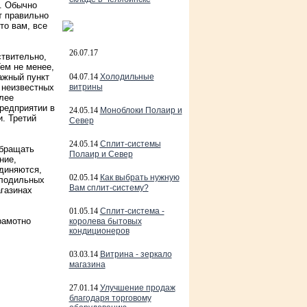
е. Обычно
т правильно
то вам, все
26.07.17
ствительно,
ем не менее,
ажный пункт
04.07.14
Холодильные
 неизвестных
витрины
лее
редприятии в
24.05.14
Моноблоки Полаир и
и. Третий
Север
24.05.14
Сплит-системы
обращать
Полаир и Север
ние,
единяются,
02.05.14
Как выбрать нужную
олодильных
Вам сплит-систему?
агазинах
01.05.14
Сплит-система -
рамотно
королева бытовых
кондиционеров
03.03.14
Витрина - зеркало
магазина
27.01.14
Улучшение продаж
благодаря торговому