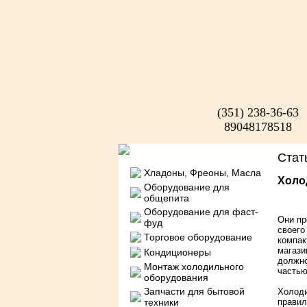
(351) 238-36-63
89048178518
Ст
Хладоны, Фреоны, Масла
Холо
Оборудование для
общепита
Оборудование для фаст-
Они пр
фуд
своего
Торговое оборудование
компак
магази
Кондиционеры
должно
Монтаж холодильного
частью
оборудования
Запчасти для бытовой
Холоди
техники
правил