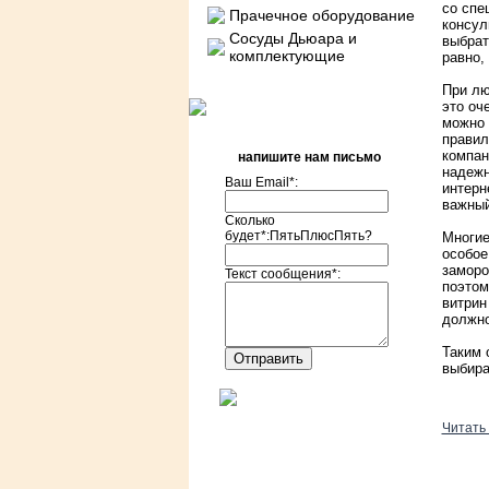
со спе
Прачечное оборудование
консул
Сосуды Дьюара и
выбрат
комплектующие
равно,
При лю
это оч
можно 
правил
компан
напишите нам письмо
надежн
Ваш Email*:
интерн
важный
Сколько
будет*:ПятьПлюсПять?
Многие
особое
заморо
Текст сообщения*:
поэтом
витрин
должно
Таким 
выбира
Читать 