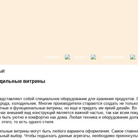
Главная
Услуги
О компании
атьи
дильные витрины
едставляют собой специальное оборудование для хранения продуктов. О
 рода, холодильник. Многие производители стараются создать не тольк
тные и функциональные витрины, но еще и придать им яркий дизайн. Во
нах внешний вид конструкций является важной частью, так как всем пок
 быть уютно и комфортно как дома. Любая техника и оборудование дол
 этого, то есть одного стиля.
льные витрины могут быть любого варианта оформления. Самое главное
ьный выбор. Чтобы подыскать данные агрегаты, необходимо проконсуль