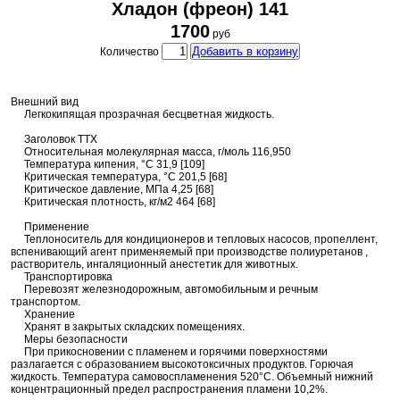
Хладон (фреон) 141
1700
руб
Добавить в корзину
Количество
Внешний вид
Легкокипящая прозрачная бесцветная жидкость.
Заголовок ТТХ
Относительная молекулярная масса, г/моль 116,950
Температура кипения, °C 31,9 [109]
Критическая температура, °C 201,5 [68]
Критическое давление, МПа 4,25 [68]
Критическая плотность, кг/м2 464 [68]
Применение
Теплоноситель для кондиционеров и тепловых насосов, пропеллент,
вспенивающий агент применяемый при производстве полиуретанов ,
растворитель, ингаляционный анестетик для животных.
Транспортировка
Перевозят железнодорожным, автомобильным и речным
транспортом.
Хранение
Хранят в закрытых складских помещениях.
Меры безопасности
При прикосновении с пламенем и горячими поверхностями
разлагается с образованием высокотоксичных продуктов. Горючая
жидкость. Температура самовоспламенения 520°С. Объемный нижний
концентрационный предел распространения пламени 10,2%.