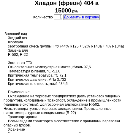
Хладон (фреон) 404 а
15000
руб
Добавить в корзину
Количество
Внешний вид
Жидкий газ
Формула
зеотропная смесь группы ГФУ (44% R125 + 52% R143a + 4% R134a)
Замена для
R-502, R-22
Заголовок ТТХ
Относительная молекулярная масса, г/моль 97,6
Температура кипения, °C -51,6
Критическая температура, °C 72,1
Критическое давление, МПа 3,732
Критическая плотность, кг/м2 484,5
Применение
Охлаждение на торговых предприятиях (цепь установок пищевых
продуктов), холодильный транспорт, охлаждение в промышленности
(наливные системы). Долгосрочная альтернатива R-502.
Низкотемпературные торговые холодильники. Промышленные
низкотемпературные холодильники (R-22).
Транспортировка
Всеми видами транспорта в соответствии с правилами перевозки
опасных грузов.
Хранение